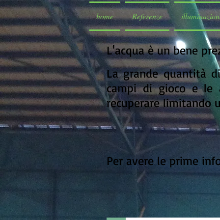
home
Referenze
illuminazion
L'acqua è un bene pre
La grande quantità di 
campi di gioco e le 
recuperare limitando ul
Per avere le prime inf